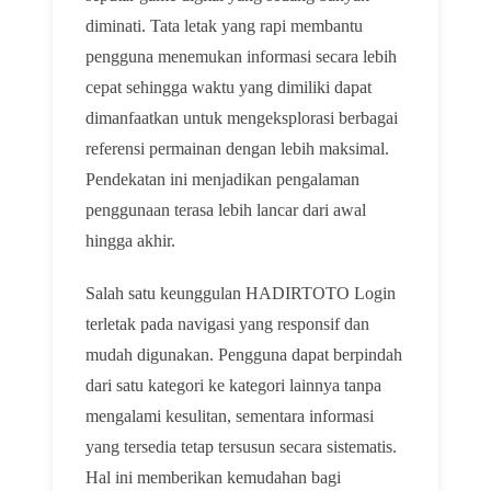
diminati. Tata letak yang rapi membantu
pengguna menemukan informasi secara lebih
cepat sehingga waktu yang dimiliki dapat
dimanfaatkan untuk mengeksplorasi berbagai
referensi permainan dengan lebih maksimal.
Pendekatan ini menjadikan pengalaman
penggunaan terasa lebih lancar dari awal
hingga akhir.
Salah satu keunggulan HADIRTOTO Login
terletak pada navigasi yang responsif dan
mudah digunakan. Pengguna dapat berpindah
dari satu kategori ke kategori lainnya tanpa
mengalami kesulitan, sementara informasi
yang tersedia tetap tersusun secara sistematis.
Hal ini memberikan kemudahan bagi