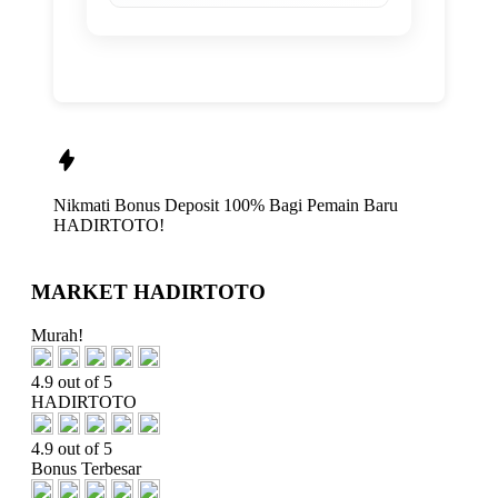
Nikmati
Bonus Deposit 100%
Bagi Pemain Baru
HADIRTOTO!
MARKET HADIRTOTO
Murah!
4.9 out of 5
HADIRTOTO
4.9 out of 5
Bonus Terbesar