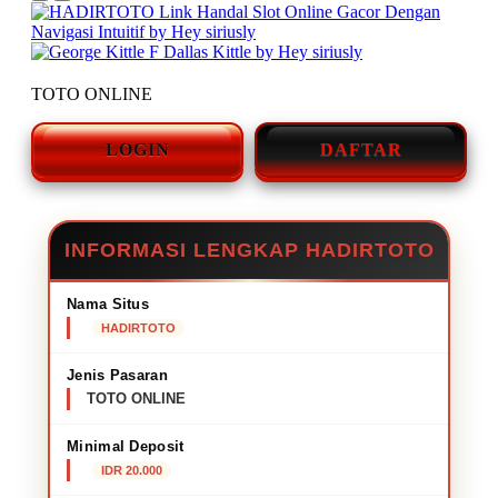
TOTO ONLINE
LOGIN
DAFTAR
INFORMASI LENGKAP HADIRTOTO
Nama Situs
HADIRTOTO
Jenis Pasaran
TOTO ONLINE
Minimal Deposit
IDR 20.000