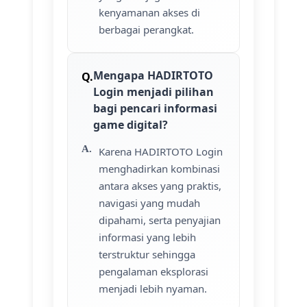
kenyamanan akses di
berbagai perangkat.
Mengapa HADIRTOTO
Login menjadi pilihan
bagi pencari informasi
game digital?
Karena HADIRTOTO Login
menghadirkan kombinasi
antara akses yang praktis,
navigasi yang mudah
dipahami, serta penyajian
informasi yang lebih
terstruktur sehingga
pengalaman eksplorasi
menjadi lebih nyaman.